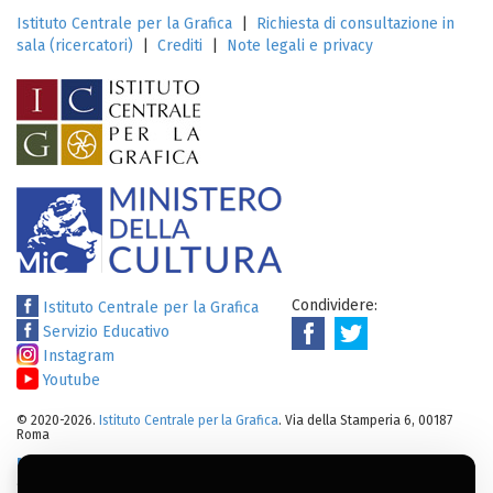
Istituto Centrale per la Grafica
|
Richiesta di consultazione in
sala (ricercatori)
|
Crediti
|
Note legali e privacy
Condividere:
Istituto Centrale per la Grafica
Servizio Educativo
Instagram
Youtube
© 2020-2026.
Istituto Centrale per la Grafica
. Via della Stamperia 6, 00187
Roma
Note legali
:
Tutti i diritti sui cataloghi, sulle immagini, sui testi e/o su
altro materiale pubblicato su questo sito sono soggetti alle leggi sul