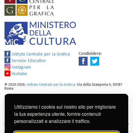
Condividere:
Istituto Centrale per la Grafica
Servizio Educativo
Instagram
Youtube
© 2020-2026.
Istituto Centrale per la Grafica
. Via della Stamperia 6, 00187
Roma
Note legali
:
Tutti i diritti sui cataloghi, sulle immagini, sui testi e/o su
altro materiale pubblicato su questo sito sono soggetti alle leggi sul
Utilizziamo i cookie sul nostro sito per migliorare
diritto di autore.
Per usi commerciali dei contenuti contattare l'Istituto:
ic-
la tua esperienza utente, fornire contenuti
gr@cultura.gov.it
personalizzati e analizzare il traffico.