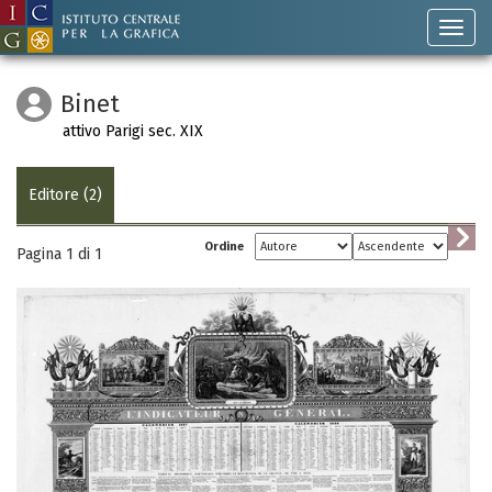
Binet
attivo Parigi sec. XIX
Editore (2)
Ordine
Pagina 1 di
1