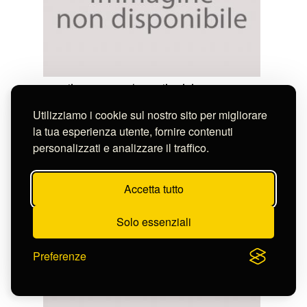
Basoli Francesco / Basoli Luigi
Editore:
Basoli Antonio
Utilizziamo i cookie sul nostro sito per migliorare
FARO IN UN PORTO DI MARE DI NOTTE
S-FN20297
la tua esperienza utente, fornire contenuti
personalizzati e analizzare il traffico.
Accetta tutto
Solo essenziali
Preferenze