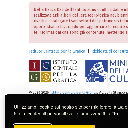
Nella Banca Dati dell’Istituto sono confluiti dati e 
realizzata agli albori dell’era tecnologica nel bien
rivolti a catalogare i vari settori del patrimonio (
opere, stiamo lavorando per aggiornare le nostre
le informazioni che sono già contenute, mettendo a dis
Istituto Centrale per la Grafica
|
Richiesta di consulta
© 2020-2026.
Istituto Centrale per la Grafica
. Via della Stamper
Note legali
:
Tutti i diritti sui cataloghi, sulle immagini, sui 
Per usi commerciali dei contenuti contattare l'Istitut
Utilizziamo i cookie sul nostro sito per migliorare la tua 
fornire contenuti personalizzati e analizzare il traffico.
Questa banca dati è stata reali
Belle Arti di San Fernando (Mad