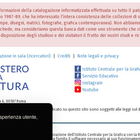
informazioni della catalogazione informatizzata effettuata su tutto il p
nio 1987-89, che ha interessato l’intera consistenza delle collezioni di
stampe, disegni, matrici, fotografie, grafica contemporanea). Non abbiam
 schede, ma consideriamo questa banca dati come uno strumento che c
posizione degli studiosi e dei visitatori il frutto dei nostri studi e ri
zione in sala (ricercatori)
|
Crediti
|
Note legali e privacy
Istituto Centrale per la Grafi
Servizio Educativo
Instagram
Youtube
ia 6, 00187 Roma
testi e/o su altro materiale pubblicato su questo sito sono soggetti alle leggi sul d
o:
ic-gr@cultura.gov.it
esperienza utente,
zzata nell’ambito di una collaborazione dell’Istituto Centrale per la Grafica con la
rid, Spagna), che ha gentilmente fornito il software necessario al suo funzionamen