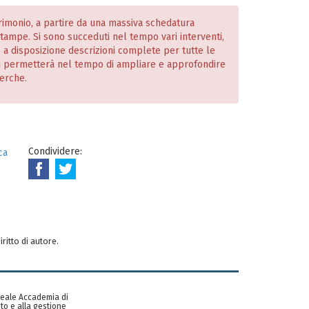
atrimonio, a partire da una massiva schedatura
 stampe. Si sono succeduti nel tempo vari interventi,
o a disposizione descrizioni complete per tutte le
i permetterà nel tempo di ampliare e approfondire
cerche.
Condividere:
ca
iritto di autore.
 Reale Accademia di
to e alla gestione