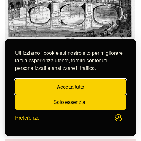
Pfitzer Johann Baptist
Utilizziamo i cookie sul nostro sito per migliorare
Editore:
Audot Louis Eustache
la tua esperienza utente, fornire contenuti
FIRENZE- PONTE A SANTA TRINITA' FLORENCE- PONT DE LA
personalizzati e analizzare il traffico.
TRINITE
S-FN38318
Accetta tutto
Continua nella pagina
Solo essenziali
Preferenze