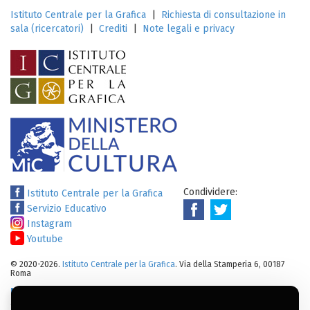
Istituto Centrale per la Grafica
|
Richiesta di consultazione in
sala (ricercatori)
|
Crediti
|
Note legali e privacy
Condividere:
Istituto Centrale per la Grafica
Servizio Educativo
Instagram
Youtube
© 2020-2026.
Istituto Centrale per la Grafica
. Via della Stamperia 6, 00187
Roma
Note legali
:
Tutti i diritti sui cataloghi, sulle immagini, sui testi e/o su
altro materiale pubblicato su questo sito sono soggetti alle leggi sul