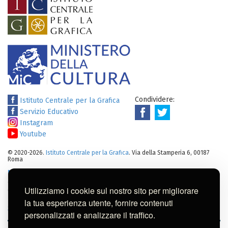
Condividere:
Istituto Centrale per la Grafica
Servizio Educativo
Instagram
Youtube
© 2020-2026.
Istituto Centrale per la Grafica
. Via della Stamperia 6, 00187
Roma
Note legali
:
Tutti i diritti sui cataloghi, sulle immagini, sui testi e/o su
altro materiale pubblicato su questo sito sono soggetti alle leggi sul
Utilizziamo i cookie sul nostro sito per migliorare
diritto di autore.
Per usi commerciali dei contenuti contattare l'Istituto:
ic-
la tua esperienza utente, fornire contenuti
gr@cultura.gov.it
personalizzati e analizzare il traffico.