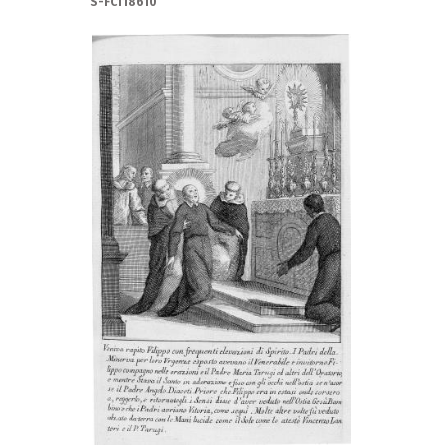
S-FC118610