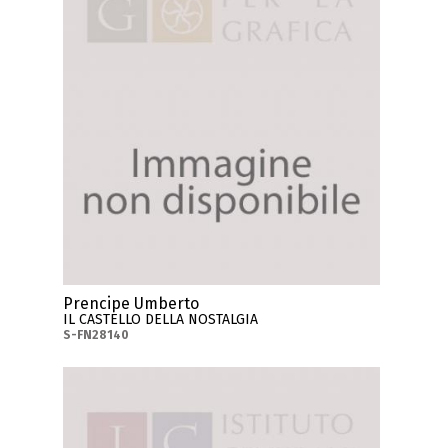
Prencipe Umberto
IL CASTELLO DELLA NOSTALGIA
S-FN28140