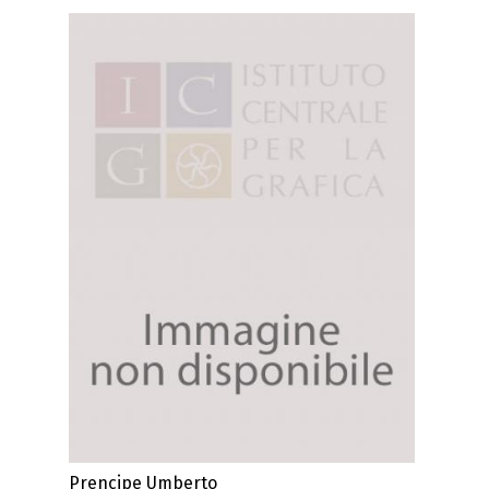
Prencipe Umberto