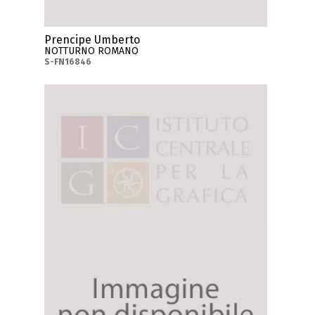
Prencipe Umberto
NOTTURNO ROMANO
S-FN16846