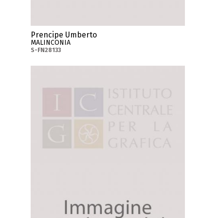
Prencipe Umberto
MALINCONIA
S-FN28133