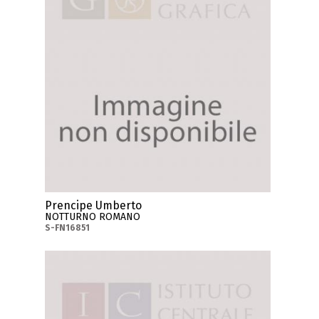
Prencipe Umberto
NOTTURNO ROMANO
S-FN16851