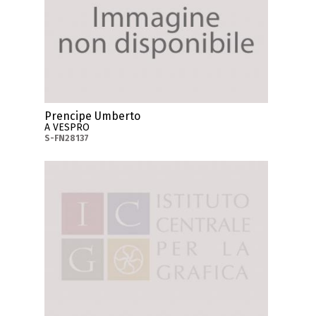
Prencipe Umberto
A VESPRO
S-FN28137