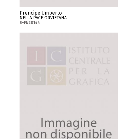
Prencipe Umberto
NELLA PACE ORVIETANA
S-FN28144