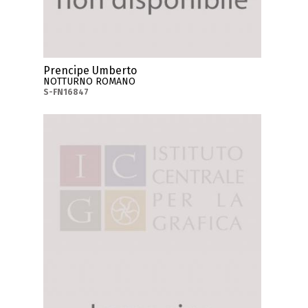
Prencipe Umberto
NOTTURNO ROMANO
S-FN16847