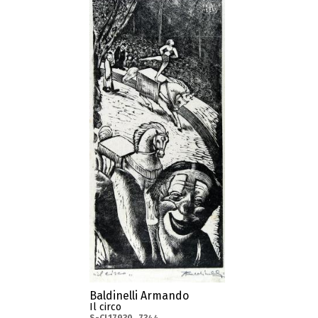
Baldinelli Armando
Il circo
S-CL17930_7344