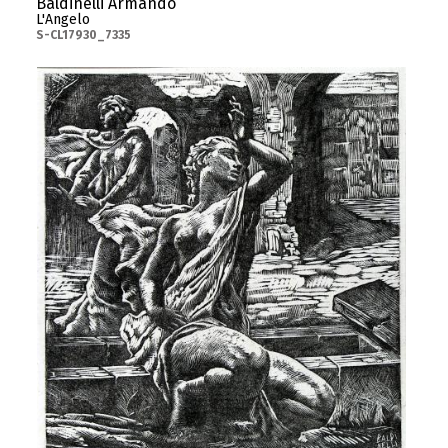
Baldinelli Armando
L'Angelo
S-CL17930_7335