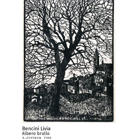
Bencini Livia
Albero brullo
S-CL17929_7331