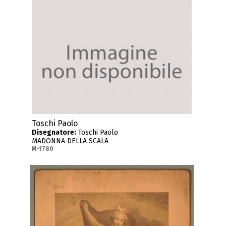
Toschi Paolo
Disegnatore:
Toschi Paolo
MADONNA DELLA SCALA
M-1780