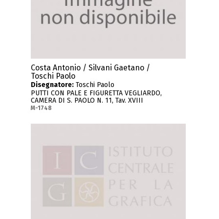
Costa Antonio / Silvani Gaetano /
Toschi Paolo
Disegnatore:
Toschi Paolo
PUTTI CON PALE E FIGURETTA VEGLIARDO,
CAMERA DI S. PAOLO N. 11, Tav. XVIII
M-1748