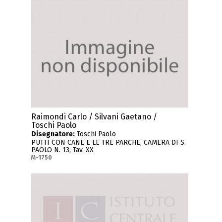
Raimondi Carlo / Silvani Gaetano /
Toschi Paolo
Disegnatore:
Toschi Paolo
PUTTI CON CANE E LE TRE PARCHE, CAMERA DI S.
PAOLO N. 13, Tav. XX
M-1750