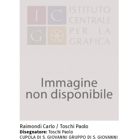
Raimondi Carlo / Toschi Paolo
Disegnatore:
Toschi Paolo
CUPOLA DI S. GIOVANNI GRUPPO DI S. GIOVANNI