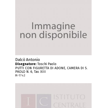
Dalcò Antonio
Disegnatore:
Toschi Paolo
PUTTI CON FIGURETTA DI ADONE, CAMERA DI S.
PAOLO N. 6, Tav. XIII
M-1742