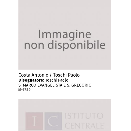
Costa Antonio / Toschi Paolo
Disegnatore:
Toschi Paolo
S. MARCO EVANGELISTA E S. GREGORIO
M-1759