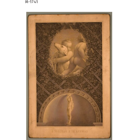
M-1741