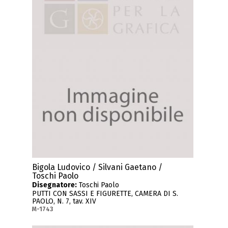
Bigola Ludovico / Silvani Gaetano /
Toschi Paolo
Disegnatore:
Toschi Paolo
PUTTI CON SASSI E FIGURETTE, CAMERA DI S.
PAOLO, N. 7, tav. XIV
M-1743