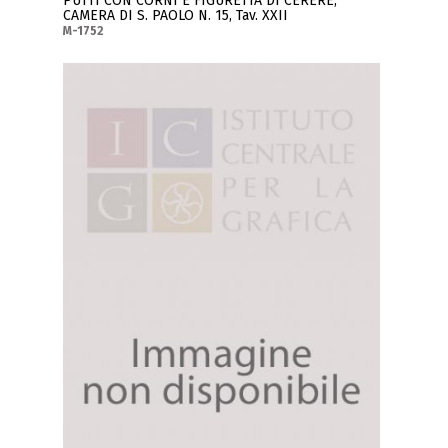
PUTTI CON CORNI E FIGURETTA DI CERERE,
CAMERA DI S. PAOLO N. 15, Tav. XXII
M-1752