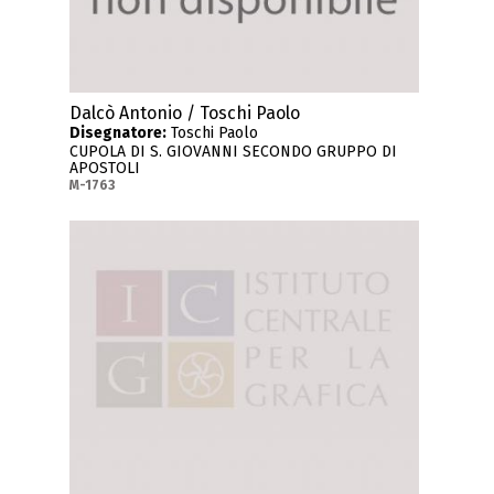
Dalcò Antonio / Toschi Paolo
Disegnatore:
Toschi Paolo
CUPOLA DI S. GIOVANNI SECONDO GRUPPO DI
APOSTOLI
M-1763