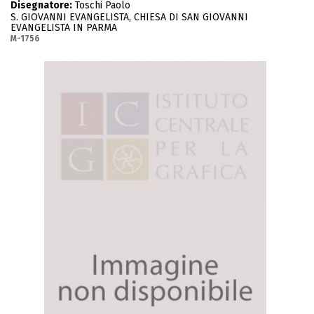
Disegnatore:
Toschi Paolo
S. GIOVANNI EVANGELISTA, CHIESA DI SAN GIOVANNI
EVANGELISTA IN PARMA
M-1756