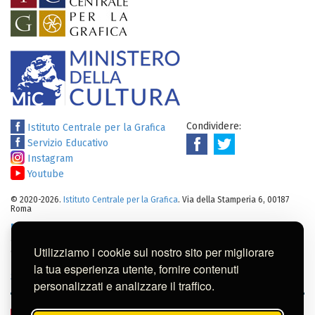
Condividere:
Istituto Centrale per la Grafica
Servizio Educativo
Instagram
Youtube
© 2020-2026.
Istituto Centrale per la Grafica
. Via della Stamperia 6, 00187
Roma
Note legali
:
Tutti i diritti sui cataloghi, sulle immagini, sui testi e/o su
altro materiale pubblicato su questo sito sono soggetti alle leggi sul
Utilizziamo i cookie sul nostro sito per migliorare
diritto di autore.
Per usi commerciali dei contenuti contattare l'Istituto:
ic-
la tua esperienza utente, fornire contenuti
gr@cultura.gov.it
personalizzati e analizzare il traffico.