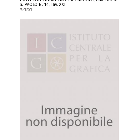
S. PAOLO N. 14, Tav. XXI
M-1751