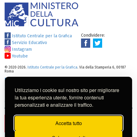
Condividere:
Istituto Centrale per la Grafica
Servizio Educativo
Instagram
Youtube
© 2020-2026.
Istituto Centrale per la Grafica
. Via della Stamperia 6, 00187
Roma
Note legali
:
Tutti i diritti sui cataloghi, sulle immagini, sui testi e/o su
altro materiale pubblicato su questo sito sono soggetti alle leggi sul
Utilizziamo i cookie sul nostro sito per migliorare
diritto di autore.
Per usi commerciali dei contenuti contattare l'Istituto:
ic-
la tua esperienza utente, fornire contenuti
gr@cultura.gov.it
personalizzati e analizzare il traffico.
Accetta tutto