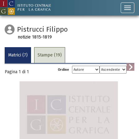
Pistrucci Filippo
notizie 1815-1819
Matrici (7)
Stampe (19)
Ordine
Pagina 1 di
1