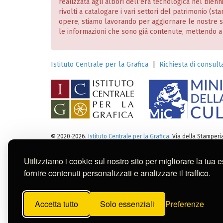
realizzata agli albori dell’era tecnologica nel bien
rivolti a catalogare i vari settori del patrimonio (
opere, stiamo lavorando per aggiornare le nostre
le informazioni che sono già contenute, mettendo a dis
Istituto Centrale per la Grafica
|
Richiesta di consulta
© 2020-2026.
Istituto Centrale per la Grafica
. Via della Stamper
Note legali
:
Tutti i diritti sui cataloghi, sulle immagini, sui 
Per usi commerciali dei contenuti contattare l'Istitut
Utilizziamo i cookie sul nostro sito per migliorare la tua 
fornire contenuti personalizzati e analizzare il traffico.
Questa banca dati è stata reali
Belle Arti di San Fernando (Mad
Accetta tutto
Solo essenziali
Preferenze
dei contenuti