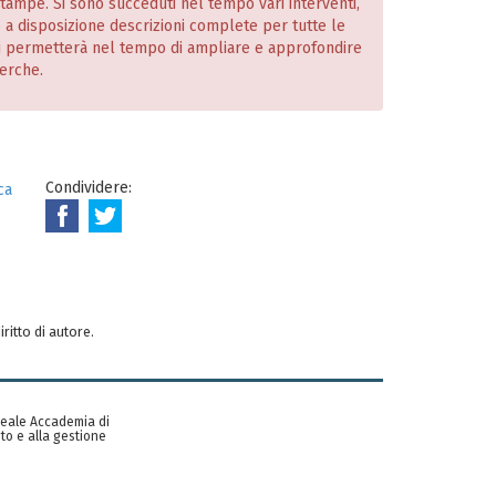
 stampe. Si sono succeduti nel tempo vari interventi,
o a disposizione descrizioni complete per tutte le
i permetterà nel tempo di ampliare e approfondire
cerche.
Condividere:
ca
iritto di autore.
 Reale Accademia di
to e alla gestione