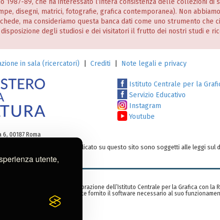
nio 1987-89, che ha interessato l’intera consistenza delle collezioni di
stampe, disegni, matrici, fotografie, grafica contemporanea). Non abbiam
 schede, ma consideriamo questa banca dati come uno strumento che c
posizione degli studiosi e dei visitatori il frutto dei nostri studi e ri
zione in sala (ricercatori)
|
Crediti
|
Note legali e privacy
Istituto Centrale per la Grafi
Servizio Educativo
Instagram
Youtube
ia 6, 00187 Roma
testi e/o su altro materiale pubblicato su questo sito sono soggetti alle leggi sul d
o:
ic-gr@cultura.gov.it
esperienza utente,
zzata nell’ambito di una collaborazione dell’Istituto Centrale per la Grafica con la
rid, Spagna), che ha gentilmente fornito il software necessario al suo funzionamen