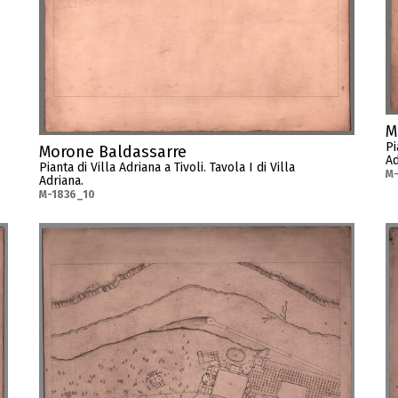
M
Pi
Morone Baldassarre
Ad
Pianta di Villa Adriana a Tivoli. Tavola I di Villa
M-
Adriana.
M-1836_10