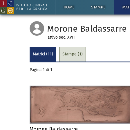
HOME
STAMPE
MAT
Morone Baldassarre
attivo sec. XVII
Matrici (11)
Stampe (1)
Pagina 1 di
1
Morone Baldassarre