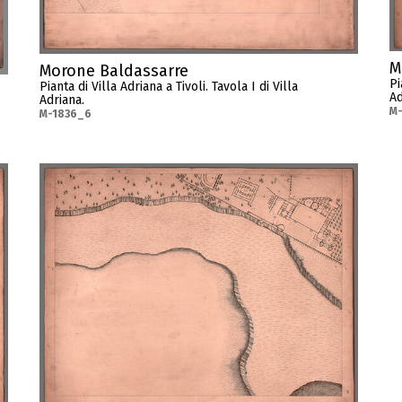
M
Morone Baldassarre
Pi
Pianta di Villa Adriana a Tivoli. Tavola I di Villa
Ad
Adriana.
M
M-1836_6