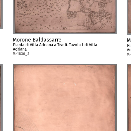
Morone Baldassarre
M
Pianta di Villa Adriana a Tivoli. Tavola I di Villa
Pi
Adriana.
Ad
M-1836_3
M