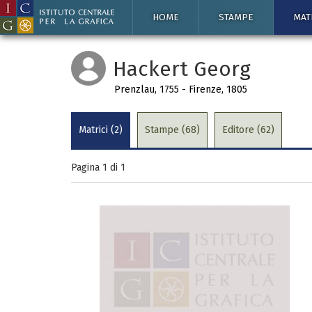
HOME
STAMPE
MAT
Hackert Georg
Prenzlau, 1755 - Firenze, 1805
Matrici (2)
Stampe (68)
Editore (62)
Pagina 1 di
1