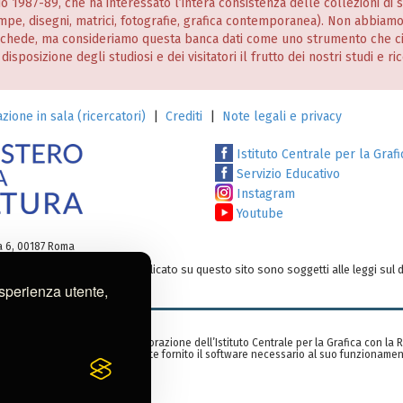
nio 1987-89, che ha interessato l’intera consistenza delle collezioni di
stampe, disegni, matrici, fotografie, grafica contemporanea). Non abbiam
 schede, ma consideriamo questa banca dati come uno strumento che c
posizione degli studiosi e dei visitatori il frutto dei nostri studi e ri
zione in sala (ricercatori)
|
Crediti
|
Note legali e privacy
Istituto Centrale per la Grafi
Servizio Educativo
Instagram
Youtube
ia 6, 00187 Roma
testi e/o su altro materiale pubblicato su questo sito sono soggetti alle leggi sul d
o:
ic-gr@cultura.gov.it
esperienza utente,
zzata nell’ambito di una collaborazione dell’Istituto Centrale per la Grafica con la
rid, Spagna), che ha gentilmente fornito il software necessario al suo funzionamen