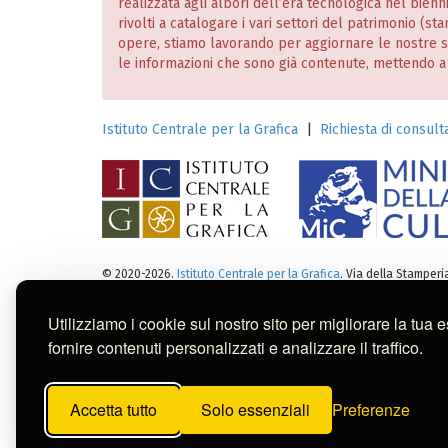
realizzata agli albori dell’era tecnologica nel bien
rivolti a catalogare i vari settori del patrimonio (
opere, stiamo lavorando per aggiornare le nostre
le informazioni che sono già contenute, mettendo a dis
Istituto Centrale per la Grafica
|
Richiesta di consulta
© 2020-2026.
Istituto Centrale per la Grafica
. Via della Stamper
Note legali
:
Tutti i diritti sui cataloghi, sulle immagini, sui 
Per usi commerciali dei contenuti contattare l'Istitut
Utilizziamo i cookie sul nostro sito per migliorare la tua 
fornire contenuti personalizzati e analizzare il traffico.
Questa banca dati è stata reali
Belle Arti di San Fernando (Mad
Accetta tutto
Solo essenziali
Preferenze
dei contenuti