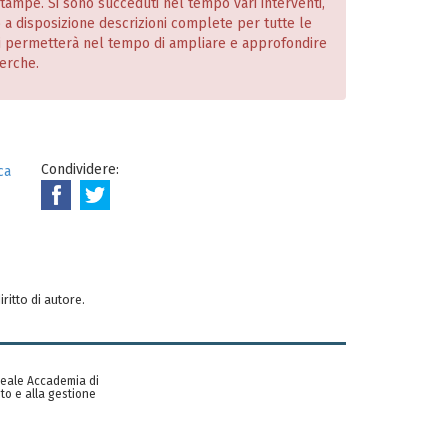
 stampe. Si sono succeduti nel tempo vari interventi,
o a disposizione descrizioni complete per tutte le
i permetterà nel tempo di ampliare e approfondire
cerche.
Condividere:
ca
iritto di autore.
 Reale Accademia di
to e alla gestione