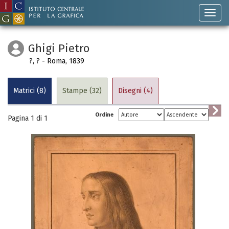
Ghigi Pietro
?, ? - Roma, 1839
Matrici (8)
Stampe (32)
Disegni (4)
Ordine
Pagina 1 di
1