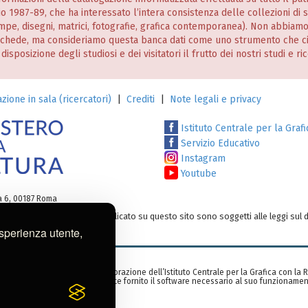
nio 1987-89, che ha interessato l’intera consistenza delle collezioni di
stampe, disegni, matrici, fotografie, grafica contemporanea). Non abbiam
 schede, ma consideriamo questa banca dati come uno strumento che c
posizione degli studiosi e dei visitatori il frutto dei nostri studi e ri
zione in sala (ricercatori)
|
Crediti
|
Note legali e privacy
Istituto Centrale per la Grafi
Servizio Educativo
Instagram
Youtube
ia 6, 00187 Roma
testi e/o su altro materiale pubblicato su questo sito sono soggetti alle leggi sul d
o:
ic-gr@cultura.gov.it
esperienza utente,
zzata nell’ambito di una collaborazione dell’Istituto Centrale per la Grafica con la
rid, Spagna), che ha gentilmente fornito il software necessario al suo funzionamen