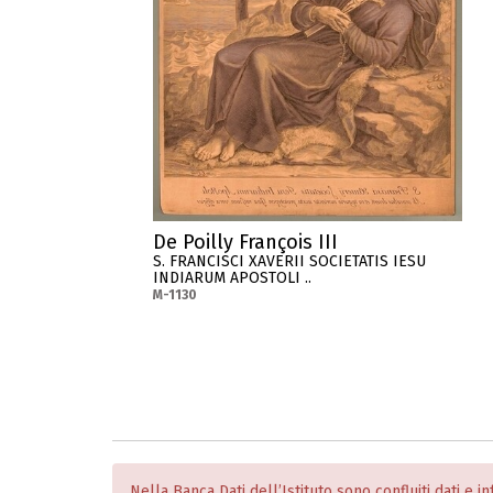
De Poilly François III
S. FRANCISCI XAVERII SOCIETATIS IESU
INDIARUM APOSTOLI ..
M-1130
Nella Banca Dati dell’Istituto sono confluiti dati e 