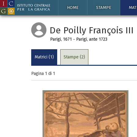
HOME
STAMPE
MAT
De Poilly François III
Parigi, 1671 - Parigi, ante 1723
Matrici (1)
Stampe (2)
Pagina 1 di
1