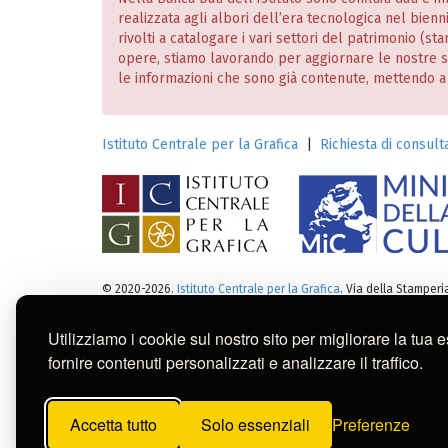
realizzata agli albori dell’era tecnologica nel bien
rivolti a catalogare i vari settori del patrimonio (
opere, stiamo lavorando per aggiornare le nostre
le informazioni che sono già contenute, mettendo a dis
Istituto Centrale per la Grafica
|
Richiesta di consulta
© 2020-2026.
Istituto Centrale per la Grafica
. Via della Stamper
Note legali
:
Tutti i diritti sui cataloghi, sulle immagini, sui 
Per usi commerciali dei contenuti contattare l'Istitut
Utilizziamo i cookie sul nostro sito per migliorare la tua 
fornire contenuti personalizzati e analizzare il traffico.
Questa banca dati è stata reali
Belle Arti di San Fernando (Mad
Accetta tutto
Solo essenziali
Preferenze
dei contenuti