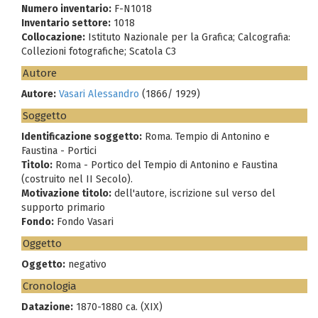
Numero inventario:
F-N1018
Inventario settore:
1018
Collocazione:
Istituto Nazionale per la Grafica; Calcografia:
Collezioni fotografiche; Scatola C3
Autore
Autore:
Vasari Alessandro
(1866/ 1929)
Soggetto
Identificazione soggetto:
Roma. Tempio di Antonino e
Faustina - Portici
Titolo:
Roma - Portico del Tempio di Antonino e Faustina
(costruito nel II Secolo).
Motivazione titolo:
dell'autore, iscrizione sul verso del
supporto primario
Fondo:
Fondo Vasari
Oggetto
Oggetto:
negativo
Cronologia
Datazione:
1870-1880 ca. (XIX)