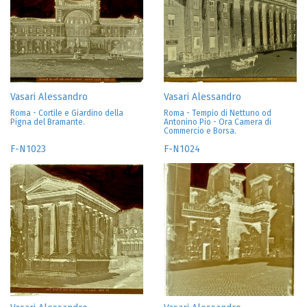
Vasari Alessandro
Vasari Alessandro
Roma - Cortile e Giardino della
Roma - Tempio di Nettuno od
Pigna del Bramante.
Antonino Pio - Ora Camera di
Commercio e Borsa.
F-N1023
F-N1024