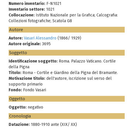
Numero inventario:
F-N1021
Inventario settore:
1021
Collocazione:
Istituto Nazionale per la Grafica; Calcografia:
Collezioni fotografiche; Scatola G8
Autore
Autore:
Vasari Alessandro
(1866/ 1929)
Autore originale:
3695
Soggetto
Identificazione soggetto:
Roma. Palazzo Vaticano. Cortile
della Pigna
Titolo:
Roma - Cortile e Giardino della Pigna del Bramante.
Motivazione titolo:
dell'autore, iscrizione sul verso del
supporto primario
Fondo:
Fondo Vasari
Oggetto
Oggetto:
negativo
Cronologia
Datazione:
1880-1910 ante (XIX/ XX)