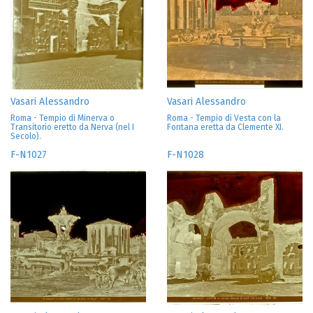
Vasari Alessandro
Vasari Alessandro
Roma - Tempio di Minerva o
Roma - Tempio di Vesta con la
Transitorio eretto da Nerva (nel I
Fontana eretta da Clemente XI.
Secolo).
F-N1027
F-N1028