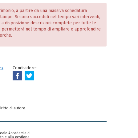
atrimonio, a partire da una massiva schedatura
 stampe. Si sono succeduti nel tempo vari interventi,
o a disposizione descrizioni complete per tutte le
i permetterà nel tempo di ampliare e approfondire
cerche.
Condividere:
ca
iritto di autore.
 Reale Accademia di
to e alla gestione