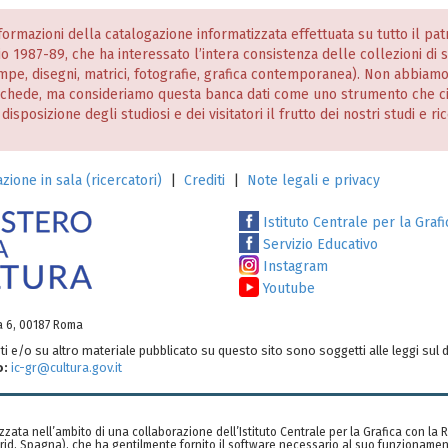
informazioni della catalogazione informatizzata effettuata su tutto il p
nio 1987-89, che ha interessato l’intera consistenza delle collezioni di
stampe, disegni, matrici, fotografie, grafica contemporanea). Non abbiam
 schede, ma consideriamo questa banca dati come uno strumento che c
posizione degli studiosi e dei visitatori il frutto dei nostri studi e ri
zione in sala (ricercatori)
|
Crediti
|
Note legali e privacy
Istituto Centrale per la Grafi
Servizio Educativo
Instagram
Youtube
ia 6, 00187 Roma
testi e/o su altro materiale pubblicato su questo sito sono soggetti alle leggi sul d
o:
ic-gr@cultura.gov.it
zzata nell’ambito di una collaborazione dell’Istituto Centrale per la Grafica con la
rid, Spagna), che ha gentilmente fornito il software necessario al suo funzionamen