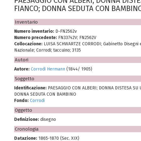
PAESAGGIO CON ALBERI; DONNA DIST
FIANCO; DONNA SEDUTA CON BAMBIN
Inventario
Numero inventario:
D-FN2562v
Numero precedente:
FN33742V; FN2562V
Collocazione:
LUISA SCHWARTZE CORRODI; Gabinetto Disegni 
Nazionale; Corrodi; taccuino; 3135
Autori
Autore:
Corrodi Hermann
(1844/ 1905)
Soggetto
Identificazione:
PAESAGGIO CON ALBERI; DONNA DISTESA SU 
DONNA SEDUTA CON BAMBINO
Fondo:
Corrodi
Oggetto
Definizione:
disegno
Cronologia
Datazione:
1865-1870 (Sec. XIX)