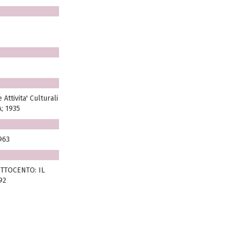
Attivita' Culturali
; 1935
963
OTTOCENTO: IL
92