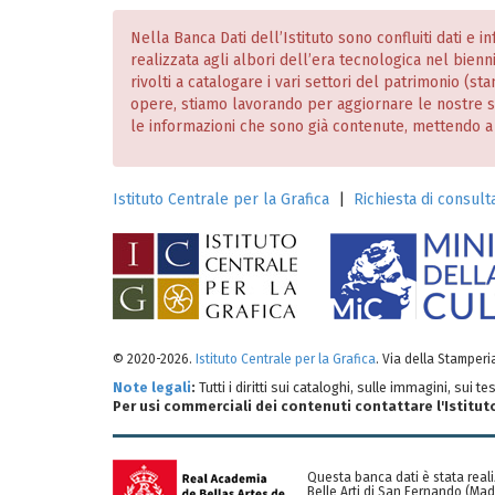
Nella Banca Dati dell’Istituto sono confluiti dati e 
realizzata agli albori dell’era tecnologica nel bien
rivolti a catalogare i vari settori del patrimonio (
opere, stiamo lavorando per aggiornare le nostre
le informazioni che sono già contenute, mettendo a dis
Istituto Centrale per la Grafica
|
Richiesta di consulta
© 2020-2026.
Istituto Centrale per la Grafica
. Via della Stamper
Note legali
:
Tutti i diritti sui cataloghi, sulle immagini, sui 
Per usi commerciali dei contenuti contattare l'Istitut
Questa banca dati è stata reali
Belle Arti di San Fernando (Mad