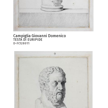
Campiglia Giovanni Domenico
TESTA DI EURIPIDE
D-FC128011