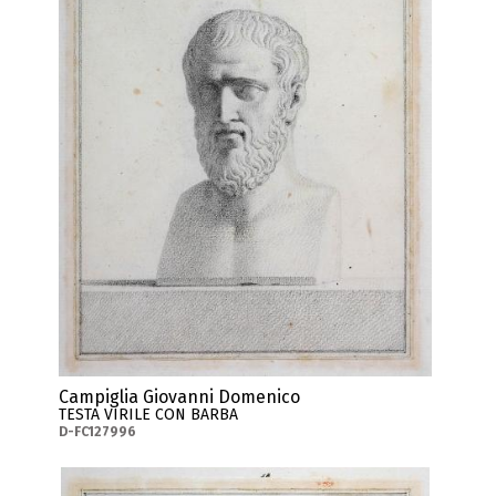
Campiglia Giovanni Domenico
TESTA VIRILE CON BARBA
D-FC127996