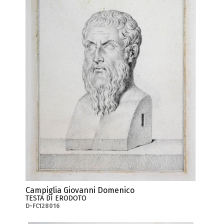
Campiglia Giovanni Domenico
TESTA DI ERODOTO
D-FC128016