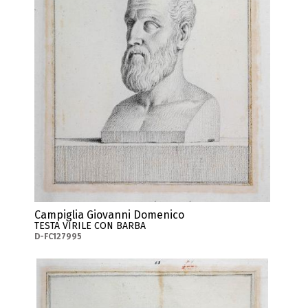
Campiglia Giovanni Domenico
TESTA VIRILE CON BARBA
D-FC127995