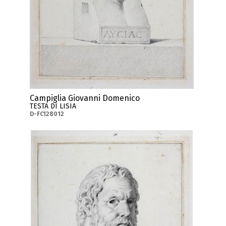
Campiglia Giovanni Domenico
TESTA DI LISIA
D-FC128012