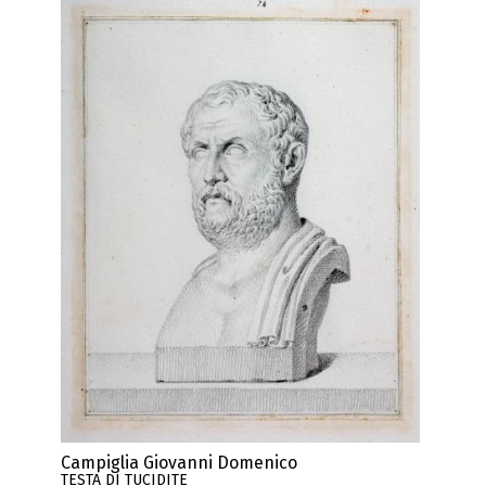
Campiglia Giovanni Domenico
TESTA DI TUCIDITE