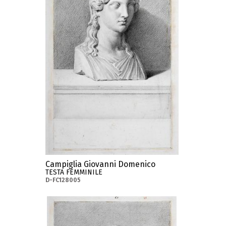
Campiglia Giovanni Domenico
TESTA FEMMINILE
D-FC128005