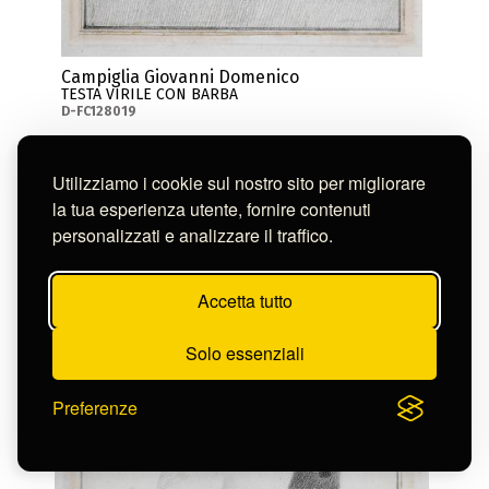
Campiglia Giovanni Domenico
TESTA VIRILE CON BARBA
D-FC128019
Utilizziamo i cookie sul nostro sito per migliorare
la tua esperienza utente, fornire contenuti
personalizzati e analizzare il traffico.
Accetta tutto
Solo essenziali
Preferenze