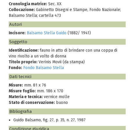
Cronologia matrice:
Sec. XX
Collocazione:
Gabinetto Disegni e Stampe, Fondo Nazionale;
Balsamo Stella; cartella 473
Autori
Incisore:
Balsamo Stella Guido
(1882/ 1941)
Soggetto
Identificazione:
fauno in atto di brindare con una coppa di
vino rivolto a un volto di donna
Titolo proprio:
Verinis Movii (da stampa)
Fondo:
Fondo Balsamo Stella
Dati tecnici
Misure:
mm. 81 x 76
Misure foglio:
mm. 186 x 170
Materia e tecnica:
vernice molle
Stato di conservazione:
buono
Bibliografia
Guido Balsamo, fig. 27, p. 35, n. 27, 1987
Condizione giuridica