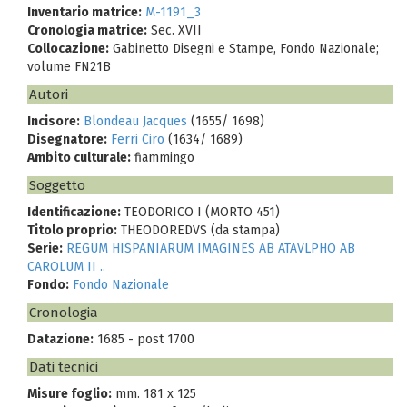
Inventario matrice:
M-1191_3
Cronologia matrice:
Sec. XVII
Collocazione:
Gabinetto Disegni e Stampe, Fondo Nazionale;
volume FN21B
Autori
Incisore:
Blondeau Jacques
(1655/ 1698)
Disegnatore:
Ferri Ciro
(1634/ 1689)
Ambito culturale:
fiammingo
Soggetto
Identificazione:
TEODORICO I (MORTO 451)
Titolo proprio:
THEODOREDVS (da stampa)
Serie:
REGUM HISPANIARUM IMAGINES AB ATAVLPHO AB
CAROLUM II ..
Fondo:
Fondo Nazionale
Cronologia
Datazione:
1685 - post 1700
Dati tecnici
Misure foglio:
mm. 181 x 125