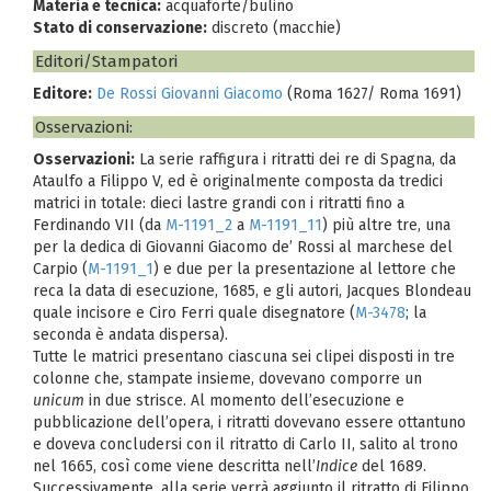
Materia e tecnica:
acquaforte/bulino
Stato di conservazione:
discreto (macchie)
Editori/Stampatori
Editore:
De Rossi Giovanni Giacomo
(Roma 1627/ Roma 1691)
Osservazioni:
Osservazioni:
La serie raffigura i ritratti dei re di Spagna, da
Ataulfo a Filippo V, ed è originalmente composta da tredici
matrici in totale: dieci lastre grandi con i ritratti fino a
Ferdinando VII (da
M-1191_2
a
M-1191_11
) più altre tre, una
per la dedica di Giovanni Giacomo de’ Rossi al marchese del
Carpio (
M-1191_1
) e due per la presentazione al lettore che
reca la data di esecuzione, 1685, e gli autori, Jacques Blondeau
quale incisore e Ciro Ferri quale disegnatore (
M-3478
; la
seconda è andata dispersa).
Tutte le matrici presentano ciascuna sei clipei disposti in tre
colonne che, stampate insieme, dovevano comporre un
unicum
in due strisce. Al momento dell’esecuzione e
pubblicazione dell’opera, i ritratti dovevano essere ottantuno
e doveva concludersi con il ritratto di Carlo II, salito al trono
nel 1665, così come viene descritta nell’
Indice
del 1689.
Successivamente, alla serie verrà aggiunto il ritratto di Filippo