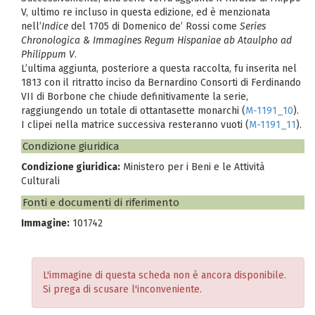
V, ultimo re incluso in questa edizione, ed è menzionata
nell’
Indice
del 1705 di Domenico de’ Rossi come
Series
Chronologica & Immagines Regum Hispaniae ab Ataulpho ad
Philippum V
.
L’ultima aggiunta, posteriore a questa raccolta, fu inserita nel
1813 con il ritratto inciso da Bernardino Consorti di Ferdinando
VII di Borbone che chiude definitivamente la serie,
raggiungendo un totale di ottantasette monarchi (
M-1191_10
).
I clipei nella matrice successiva resteranno vuoti (
M-1191_11
).
Condizione giuridica
Condizione giuridica:
Ministero per i Beni e le Attività
Culturali
Fonti e documenti di riferimento
Immagine:
101742
L'immagine di questa scheda non è ancora disponibile.
Si prega di scusare l'inconveniente.