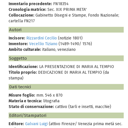
Inventario precedente:
FN18354
Cronologia matrice:
Sec. XIX PRIMA META'
Collocazione:
Gabinetto Disegni e Stampe, Fondo Nazionale;
cartella FN217
Autori
Incisore:
Rizzardini Cecilio
(notizie 1801)
Inventore:
Vecellio Tiziano
(1489-1490/ 1576)
Ambito culturale:
italiano, veneziano
Soggetto
Identificazione:
LA PRESENTAZIONE DI MARIA AL TEMPIO
Titolo proprio:
DEDICAZIONE DI MARIA AL TEMPIO (da
stampa)
Dati tecnici
Misure foglio:
mm. 546 x 870
Materia e tecnica:
litografia
Stato di conservazione:
cattivo (tarli e insetti, macchie)
Editori/Stampatori
Editore:
Galvani Luigi
(attivo Firenze/ Venezia prima metà sec.