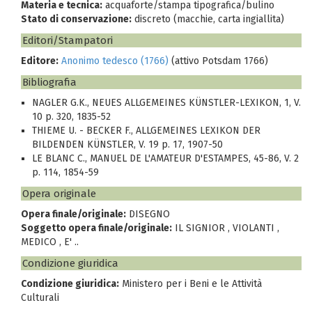
Materia e tecnica:
acquaforte/stampa tipografica/bulino
Stato di conservazione:
discreto (macchie, carta ingiallita)
Editori/Stampatori
Editore:
Anonimo tedesco (1766)
(attivo Potsdam 1766)
Bibliografia
NAGLER G.K., NEUES ALLGEMEINES KÜNSTLER-LEXIKON, 1, V.
10 p. 320, 1835-52
THIEME U. - BECKER F., ALLGEMEINES LEXIKON DER
BILDENDEN KÜNSTLER, V. 19 p. 17, 1907-50
LE BLANC C., MANUEL DE L'AMATEUR D'ESTAMPES, 45-86, V. 2
p. 114, 1854-59
Opera originale
Opera finale/originale:
DISEGNO
Soggetto opera finale/originale:
IL SIGNIOR , VIOLANTI ,
MEDICO , E' ..
Condizione giuridica
Condizione giuridica:
Ministero per i Beni e le Attività
Culturali