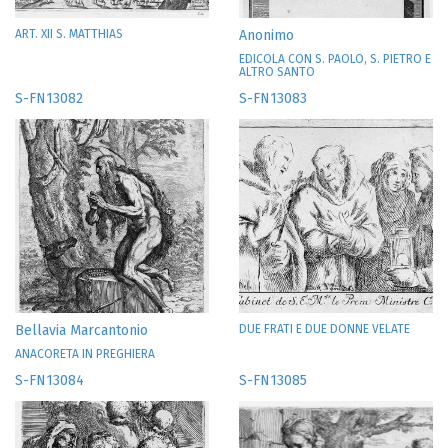
ART. XII S. MATTHIAS
Anonimo
EDICOLA CON S. PAOLO, S. PIETRO E
ALTRO SANTO
S-FN13082
S-FN13083
Bellavia Marcantonio
DUE FRATI E DUE DONNE VELATE
ANACORETA IN PREGHIERA
S-FN13084
S-FN13085