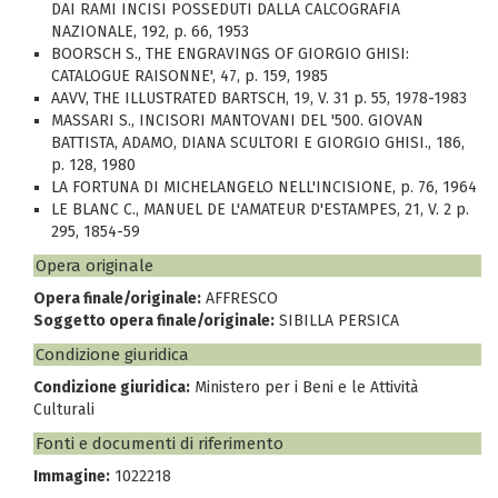
DAI RAMI INCISI POSSEDUTI DALLA CALCOGRAFIA
NAZIONALE, 192, p. 66, 1953
BOORSCH S., THE ENGRAVINGS OF GIORGIO GHISI:
CATALOGUE RAISONNE', 47, p. 159, 1985
AAVV, THE ILLUSTRATED BARTSCH, 19, V. 31 p. 55, 1978-1983
MASSARI S., INCISORI MANTOVANI DEL '500. GIOVAN
BATTISTA, ADAMO, DIANA SCULTORI E GIORGIO GHISI., 186,
p. 128, 1980
LA FORTUNA DI MICHELANGELO NELL'INCISIONE, p. 76, 1964
LE BLANC C., MANUEL DE L'AMATEUR D'ESTAMPES, 21, V. 2 p.
295, 1854-59
Opera originale
Opera finale/originale:
AFFRESCO
Soggetto opera finale/originale:
SIBILLA PERSICA
Condizione giuridica
Condizione giuridica:
Ministero per i Beni e le Attività
Culturali
Fonti e documenti di riferimento
Immagine:
1022218