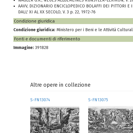
NAGLER G.K., NEUES ALLGEMEINES KÜNSTLER-LEXIKON, V. 20 
AAVV, DIZIONARIO ENCICLOPEDICO BOLAFFI DEI PITTORI E I
DALL' XI AL XX SECOLO, V. 3 p. 22, 1972-76
Condizione giuridica
Condizione giuridica:
Ministero per i Beni e le Attività Cultural
Fonti e documenti di riferimento
Immagine:
391828
Altre opere in collezione
S-FN13074
S-FN13075