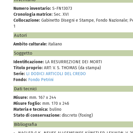
Numero inventario:
S-FN13073
Cronologia matrice:
Sec. XVI
Collocazione:
Gabinetto Disegni e Stampe, Fondo Nazionale; Pe
1
Autori
Ambito culturale:
italiano
Soggetto
Identificazione:
LA RESURREZIONE DEI MORTI
Titolo proprio:
ART: V. S. THOMAS (da stampa)
Serie:
LI DODICI ARTICOLI DEL CREDO
Fondo:
Fondo Petrini
Dati tecnici
Misure:
mm. 167 x 244
Misure foglio:
mm. 170 x 246
Materia e tecnica:
bulino
Stato di conservazione:
discreto (foxing)
Bibliografia