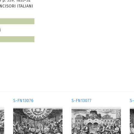
p. 559, 1835-52
NCISORI ITALIANI
i
S-FN13076
S-FN13077
S