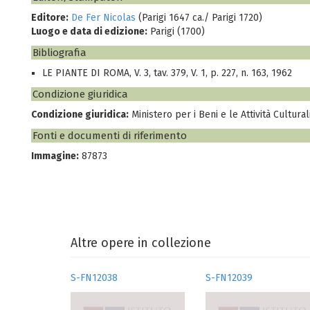
Editore:
De Fer Nicolas
(Parigi 1647 ca./ Parigi 1720)
Luogo e data di edizione:
Parigi (1700)
Bibliografia
LE PIANTE DI ROMA, V. 3, tav. 379, V. 1, p. 227, n. 163, 1962
Condizione giuridica
Condizione giuridica:
Ministero per i Beni e le Attività Cultural
Fonti e documenti di riferimento
Immagine:
87873
Altre opere in collezione
S-FN12038
S-FN12039