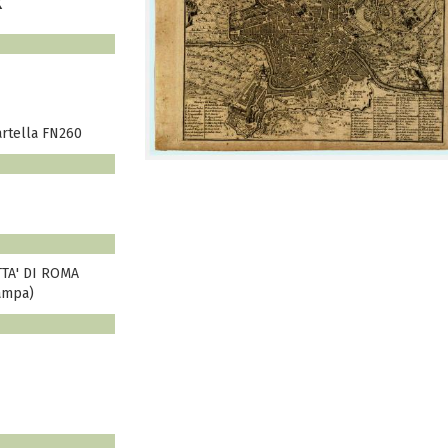
R
artella FN260
TA' DI ROMA
ampa)