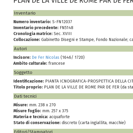
PLAN DE LA VILLE DE ROME PAR DE FE
Inventario
Numero inventario:
S-FN12037
Inventario precedente:
FN5148
Cronologia matrice:
Sec. XVIII
Collocazione:
Gabinetto Disegni e Stampe, Fondo Nazionale; c
Autori
Incisore:
De Fer Nicolas
(1646/ 1720)
Ambito culturale:
francese
Soggetto
Identificazione:
PIANTA ICNOGRAFICA-PROSPETTICA DELLA CIT
Titolo proprio:
PLAN DE LA VILLE DE ROME PAR DE FER (da st
Dati tecnici
Misure:
mm. 238 x 270
Misure foglio:
mm. 257 x 375
Materia e tecnica:
acquaforte
Stato di conservazione:
discreto (carta ingiallita, macchie)
Editori/Stampatori