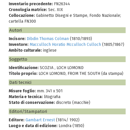
Inventario precedente:
FN26344
Cronologia matrice:
Sec. XIX
Collocazione:
Gabinetto Disegni e Stampe, Fondo Nazionale;
cartella FN300
Autori
Incisore:
Dibdin Thomas Colman
(1810/1893)
Inventore:
Macculloch Horatio Mcculloch Culloch
(1805/1867)
Ambito culturale:
inglese
Soggetto
Identificazione:
SCOZIA , LOCH LOMOND
Titolo proprio:
LOCH LOMOND, FROM THE SOUTH (da stampa)
Dati tecnici
Misure foglio:
mm. 341 x 501
Materia e tecnica:
litografia
Stato di conservazione:
discreto (macchie)
Editori/Stampatori
Editore:
Gambart Ernest
(1814/ 1902)
Luogo e data di edizione:
Londra (1850)