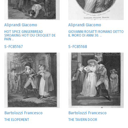
Aliprandi Giacomo
Aliprandi Giacomo
HOT SPICE GINGERBREAD
GIOVANNI ROSATTI ROMANO DETTO
SMOAKING HOT! DU CROQUET DE
IL MORO DI ANNI 30. ..
PAIN ..
S-FC85167
S-FC85168
Bartolozzi Francesco
Bartolozzi Francesco
THE ELOPEMENT
THE TAVERN DOOR