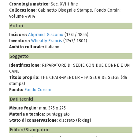
Cronologia matrice:
Sec. XVIII fine
Collocazione:
Gabinetto Disegni e Stampe, Fondo Corsini;
volume 49H4
Autori
Incisore:
Aliprandi Giacomo
(1775/ 1855)
Inventore:
Wheatly Francis
(1747/ 1801)
Ambito culturale:
italiano
Soggetto
Identificazione:
RIPARATORE DI SEDIE CON DUE DONNE E UN
CANE
Titolo proprio:
THE CHAIR-MENDER - FAISEUR DE SEIGE (da
stampa)
Fondo:
Fondo Corsini
Dati tecnici
Misure foglio:
mm. 375 x 275
Materia e tecnica:
punteggiato
Stato di conservazione:
discreto (foxing)
Editori/Stampatori