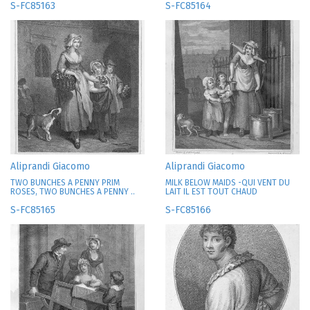
S-FC85163
S-FC85164
Aliprandi Giacomo
Aliprandi Giacomo
TWO BUNCHES A PENNY PRIM
MILK BELOW MAIDS -QUI VENT DU
ROSES, TWO BUNCHES A PENNY ..
LAIT IL EST TOUT CHAUD
S-FC85165
S-FC85166