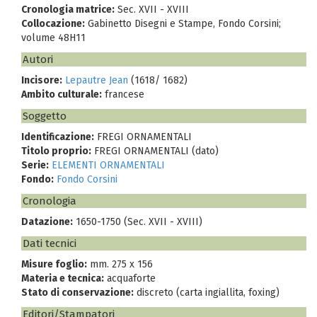
Cronologia matrice:
Sec. XVII - XVIII
Collocazione:
Gabinetto Disegni e Stampe, Fondo Corsini;
volume 48H11
Autori
Incisore:
Lepautre Jean
(1618/ 1682)
Ambito culturale:
francese
Soggetto
Identificazione:
FREGI ORNAMENTALI
Titolo proprio:
FREGI ORNAMENTALI (dato)
Serie:
ELEMENTI ORNAMENTALI
Fondo:
Fondo Corsini
Cronologia
Datazione:
1650-1750 (Sec. XVII - XVIII)
Dati tecnici
Misure foglio:
mm. 275 x 156
Materia e tecnica:
acquaforte
Stato di conservazione:
discreto (carta ingiallita, foxing)
Editori/Stampatori