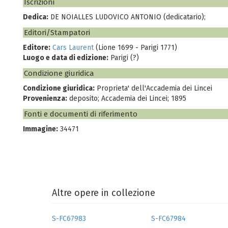
Iscrizioni
Dedica:
DE NOIALLES LUDOVICO ANTONIO (dedicatario);
Editori/Stampatori
Editore:
Cars Laurent
(Lione 1699 - Parigi 1771)
Luogo e data di edizione:
Parigi (?)
Condizione giuridica
Condizione giuridica:
Proprieta' dell'Accademia dei Lincei
Provenienza:
deposito; Accademia dei Lincei; 1895
Fonti e documenti di riferimento
Immagine:
34471
Altre opere in collezione
S-FC67983
S-FC67984