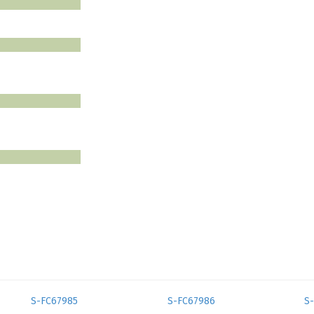
S-FC67985
S-FC67986
S