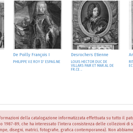
De Poilly François I
Desrochers Etienne
A
PHILIPPE V.E ROY D' ESPAG.NE
LOUIS HECTOR DUC DE
RI
VILLARS PAIR ET MAR.AL DE
EC
FR.CE ..
informazioni della catalogazione informatizzata effettuata su tutto il p
nio 1987-89, che ha interessato l’intera consistenza delle collezioni di
stampe, disegni, matrici, fotografie, grafica contemporanea). Non abbiam