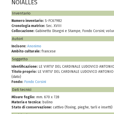
NOIALLES
Inventario
Numero inventario:
S-FC67982
Cronologia matrice:
Sec. XVIII
Collocazione:
Gabinetto Disegni e Stampe, Fondo Corsini; vol
Autori
Incisore:
Anonimo
Ambito culturale:
francese
Soggetto
Identificazione:
LE VIRTU' DEL CARDINALE LUDOVICO ANTONIO
Titolo proprio:
LE VIRTU' DEL CARDINALE LUDOVICO ANTONIO
(dato)
Fondo:
Fondo Corsini
Dati tecnici
Misure foglio:
mm. 670 x 728
Materia e tecnica:
bulino
Stato di conservazione:
cattivo (foxing, pieghe, tarli e insetti)