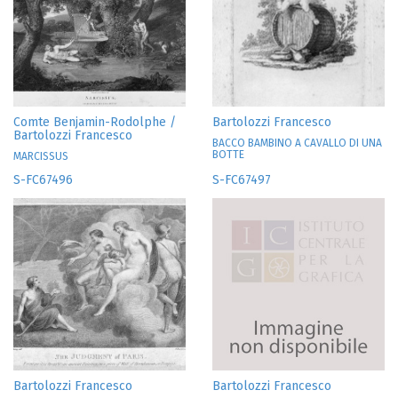
Comte Benjamin-Rodolphe /
Bartolozzi Francesco
Bartolozzi Francesco
BACCO BAMBINO A CAVALLO DI UNA
BOTTE
MARCISSUS
S-FC67496
S-FC67497
Bartolozzi Francesco
Bartolozzi Francesco