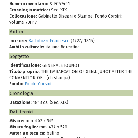
Numero inventario:
S-FC67491
Cronologia matrice:
Sec. XIX
Collocazione:
Gabinetto Disegni e Stampe, Fondo Corsini;
volume 43H17
Autori
Incisore:
Bartolozzi Francesco
(1727/ 1815)
Ambito culturale:
italiano,fiorentino
Soggetto
Identificazione:
GENERALE JOUNOT
Titolo proprio:
THE EMBARCATION OF GEN.L JUNOT AFTER THE
CONVENTION OF .. (da stampa)
Fondo:
Fondo Corsini
Cronologia
Datazione:
1813 ca. (Sec. XIX)
Dati tecnici
Misure:
mm. 402 x 545
Misure foglio:
mm. 434 x 570
Materia e tecnica:
bulino