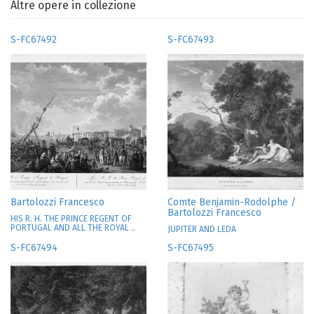
Altre opere in collezione
S-FC67492
S-FC67493
Bartolozzi Francesco
Comte Benjamin-Rodolphe /
Bartolozzi Francesco
HIS R. H. THE PRINCE REGENT OF
PORTUGAL AND ALL THE ROYAL ..
JUPITER AND LEDA
S-FC67494
S-FC67495