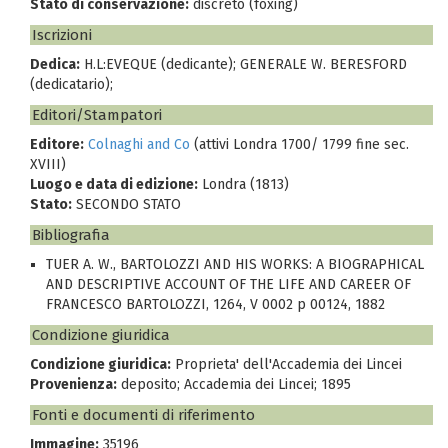
Stato di conservazione:
discreto (foxing)
Iscrizioni
Dedica:
H.L:EVEQUE (dedicante); GENERALE W. BERESFORD
(dedicatario);
Editori/Stampatori
Editore:
Colnaghi and Co
(attivi Londra 1700/ 1799 fine sec.
XVIII)
Luogo e data di edizione:
Londra (1813)
Stato:
SECONDO STATO
Bibliografia
TUER A. W., BARTOLOZZI AND HIS WORKS: A BIOGRAPHICAL
AND DESCRIPTIVE ACCOUNT OF THE LIFE AND CAREER OF
FRANCESCO BARTOLOZZI, 1264, V 0002 p 00124, 1882
Condizione giuridica
Condizione giuridica:
Proprieta' dell'Accademia dei Lincei
Provenienza:
deposito; Accademia dei Lincei; 1895
Fonti e documenti di riferimento
Immagine:
35196