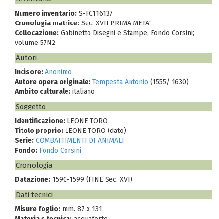
Numero inventario:
S-FC116137
Cronologia matrice:
Sec. XVII PRIMA META'
Collocazione:
Gabinetto Disegni e Stampe, Fondo Corsini;
volume 57N2
Autori
Incisore:
Anonimo
Autore opera originale:
Tempesta Antonio
(1555/ 1630)
Ambito culturale:
italiano
Soggetto
Identificazione:
LEONE TORO
Titolo proprio:
LEONE TORO (dato)
Serie:
COMBATTIMENTI DI ANIMALI
Fondo:
Fondo Corsini
Cronologia
Datazione:
1590-1599 (FINE Sec. XVI)
Dati tecnici
Misure foglio:
mm. 87 x 131
Materia e tecnica:
acquaforte