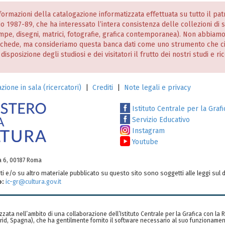
informazioni della catalogazione informatizzata effettuata su tutto il p
nio 1987-89, che ha interessato l’intera consistenza delle collezioni di
stampe, disegni, matrici, fotografie, grafica contemporanea). Non abbiam
 schede, ma consideriamo questa banca dati come uno strumento che c
posizione degli studiosi e dei visitatori il frutto dei nostri studi e ri
zione in sala (ricercatori)
|
Crediti
|
Note legali e privacy
Istituto Centrale per la Grafi
Servizio Educativo
Instagram
Youtube
ia 6, 00187 Roma
testi e/o su altro materiale pubblicato su questo sito sono soggetti alle leggi sul d
o:
ic-gr@cultura.gov.it
zzata nell’ambito di una collaborazione dell’Istituto Centrale per la Grafica con la
rid, Spagna), che ha gentilmente fornito il software necessario al suo funzionamen