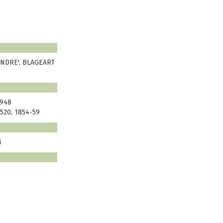
ANDRE', BLAGEART
1948
520, 1854-59
i