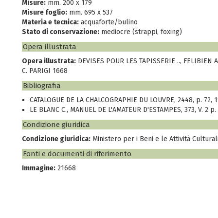
Misure:
mm. 200 x 179
Misure foglio:
mm. 695 x 537
Materia e tecnica:
acquaforte/bulino
Stato di conservazione:
mediocre (strappi, foxing)
Opera illustrata
Opera illustrata:
DEVISES POUR LES TAPISSERIE .., FELIBIEN 
C. PARIGI 1668
Bibliografia
CATALOGUE DE LA CHALCOGRAPHIE DU LOUVRE, 2448, p. 72, 
LE BLANC C., MANUEL DE L'AMATEUR D'ESTAMPES, 373, V. 2 p. 
Condizione giuridica
Condizione giuridica:
Ministero per i Beni e le Attività Cultural
Fonti e documenti di riferimento
Immagine:
21668