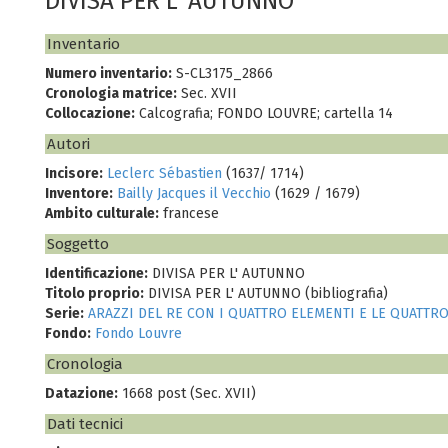
DIVISA PER L' AUTUNNO
Inventario
Numero inventario:
S-CL3175_2866
Cronologia matrice:
Sec. XVII
Collocazione:
Calcografia; FONDO LOUVRE; cartella 14
Autori
Incisore:
Leclerc Sébastien
(1637/ 1714)
Inventore:
Bailly Jacques il Vecchio
(1629 / 1679)
Ambito culturale:
francese
Soggetto
Identificazione:
DIVISA PER L' AUTUNNO
Titolo proprio:
DIVISA PER L' AUTUNNO (bibliografia)
Serie:
ARAZZI DEL RE CON I QUATTRO ELEMENTI E LE QUATTRO
Fondo:
Fondo Louvre
Cronologia
Datazione:
1668 post (Sec. XVII)
Dati tecnici