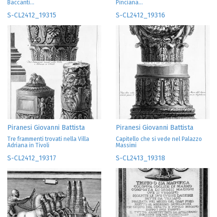
Baccanti...
Pinciana...
S-CL2412_19315
S-CL2412_19316
Piranesi Giovanni Battista
Piranesi Giovanni Battista
Tre frammenti trovati nella Villa
Capitello che si vede nel Palazzo
Adriana in Tivoli
Massimi
S-CL2412_19317
S-CL2413_19318