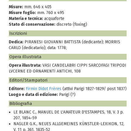
Misure:
mm. 646 x 405
Misure foglio:
mm. 760 x 495
Materia e tecnica:
acquaforte
Stato di conservazione:
discreto (foxing)
Iscrizioni
Dedica:
PIRANESI GIOVANNI BATTISTA (dedicante); MORRIS
CARLO (dedicatario); data: 1778;
Opera illustrata
Opera illustrata:
VASI CANDELABRI CIPPI SARCOFAGI TRIPODI
LVCERNE ED ORNAMENTI ANTICHI, 108
Editori/Stampatori
Editore:
Firmin Didot Frères
(attivi Parigi 1827-1829/ post 1837)
Luogo e data di edizione:
Parigi (?)
Bibliografia
LE BLANC C., MANUEL DE L'AMATEUR D'ESTAMPES, 18, V. 3 p.
207, 1854-59
NAGLER G.K., NEUES ALLGEMEINES KÜNSTLER-LEXIKON, 12,
V. 11 p. 361, 1835-52