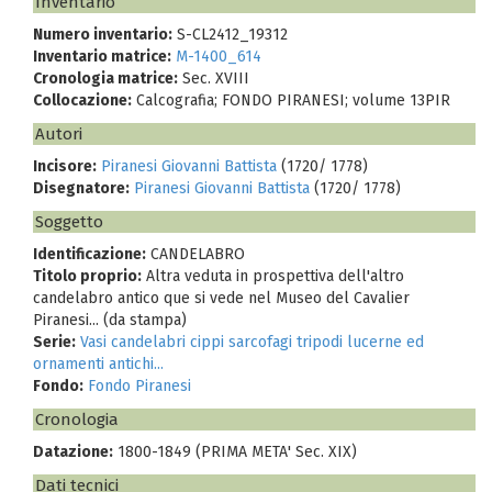
Inventario
Numero inventario:
S-CL2412_19312
Inventario matrice:
M-1400_614
Cronologia matrice:
Sec. XVIII
Collocazione:
Calcografia; FONDO PIRANESI; volume 13PIR
Autori
Incisore:
Piranesi Giovanni Battista
(1720/ 1778)
Disegnatore:
Piranesi Giovanni Battista
(1720/ 1778)
Soggetto
Identificazione:
CANDELABRO
Titolo proprio:
Altra veduta in prospettiva dell'altro
candelabro antico que si vede nel Museo del Cavalier
Piranesi... (da stampa)
Serie:
Vasi candelabri cippi sarcofagi tripodi lucerne ed
ornamenti antichi...
Fondo:
Fondo Piranesi
Cronologia
Datazione:
1800-1849 (PRIMA META' Sec. XIX)
Dati tecnici