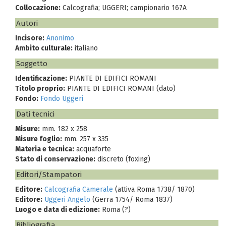
Collocazione:
Calcografia; UGGERI; campionario 167A
Autori
Incisore:
Anonimo
Ambito culturale:
italiano
Soggetto
Identificazione:
PIANTE DI EDIFICI ROMANI
Titolo proprio:
PIANTE DI EDIFICI ROMANI (dato)
Fondo:
Fondo Uggeri
Dati tecnici
Misure:
mm. 182 x 258
Misure foglio:
mm. 257 x 335
Materia e tecnica:
acquaforte
Stato di conservazione:
discreto (foxing)
Editori/Stampatori
Editore:
Calcografia Camerale
(attiva Roma 1738/ 1870)
Editore:
Uggeri Angelo
(Gerra 1754/ Roma 1837)
Luogo e data di edizione:
Roma (?)
Bibliografia