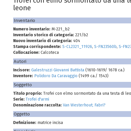
Trofei con elmo sormontato da una te
leone
Inventario
Numero inventario:
M-221_b2
Inventario storico di categoria:
221/b2
Nuovo inventario di categoria:
404
Stampa corrispondente:
S-CL2321_11926
,
S-FN23560b
,
S-FN2
Collocazione:
Calcoteca
Autori
Incisore:
Galestruzzi Giovanni Battista
(1610-1619/ 1678 ca.)
Inventore:
Polidoro Da Caravaggio
(1499 ca./ 1543)
Soggetto
Titolo proprio:
Trofei con elmo sormontato da una testa di le
Serie:
Trofei d'armi
Denominazione raccolta:
Van Westerhout; Fabri?
Oggetto
Definizione:
matrice incisa