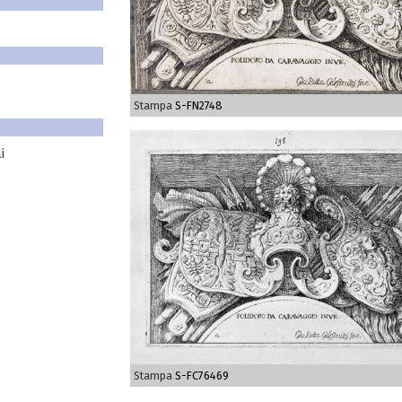
Stampa
S-FN2748
i
Stampa
S-FC76469