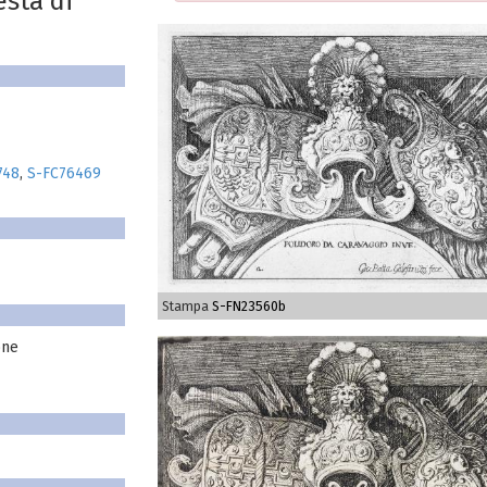
sta di
748
,
S-FC76469
Stampa
S-FN23560b
one