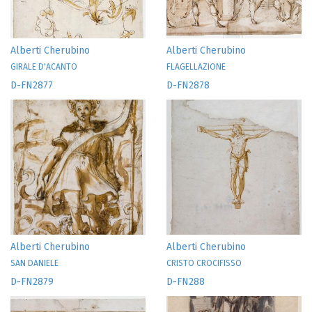
Alberti Cherubino
Alberti Cherubino
GIRALE D'ACANTO
FLAGELLAZIONE
D-FN2877
D-FN2878
Alberti Cherubino
Alberti Cherubino
SAN DANIELE
CRISTO CROCIFISSO
D-FN2879
D-FN288