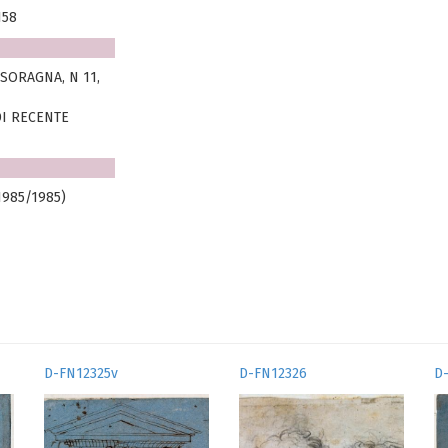
158
 SORAGNA, N 11,
DI RECENTE
1985/1985)
D-FN12325v
D-FN12326
D