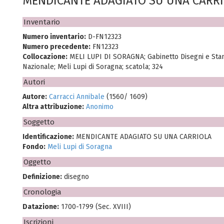
MENDICANTE ADAGIATO SU UNA CARR
Inventario
Numero inventario:
D-FN12323
Numero precedente:
FN12323
Collocazione:
MELI LUPI DI SORAGNA; Gabinetto Disegni e St
Nazionale; Meli Lupi di Soragna; scatola; 324
Autori
Autore:
Carracci Annibale
(1560/ 1609)
Altra attribuzione:
Anonimo
Soggetto
Identificazione:
MENDICANTE ADAGIATO SU UNA CARRIOLA
Fondo:
Meli Lupi di Soragna
Oggetto
Definizione:
disegno
Cronologia
Datazione:
1700-1799 (Sec. XVIII)
Iscrizioni