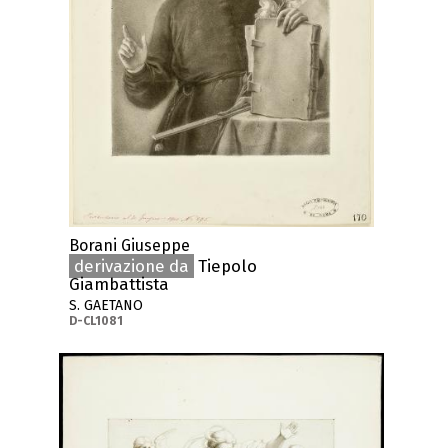
Borani Giuseppe
derivazione da
Tiepolo
Giambattista
S. GAETANO
D-CL1081