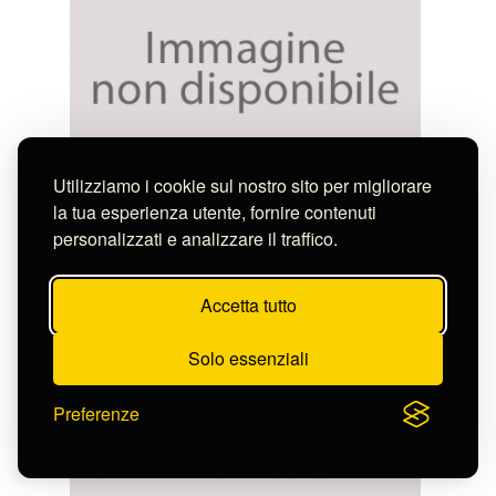
Utilizziamo i cookie sul nostro sito per migliorare
Castelli Alessandro
la tua esperienza utente, fornire contenuti
Chiesa di S.Stefano Rotondo a Roma e studio
personalizzati e analizzare il traffico.
di pescatore con rete
D-FN10794r
Accetta tutto
Solo essenziali
Preferenze