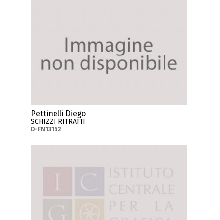
Pettinelli Diego
SCHIZZI RITRATTI
D-FN13162