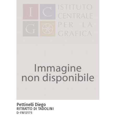
Pettinelli Diego
RITRATTO DI TADOLINI
D-FN13175