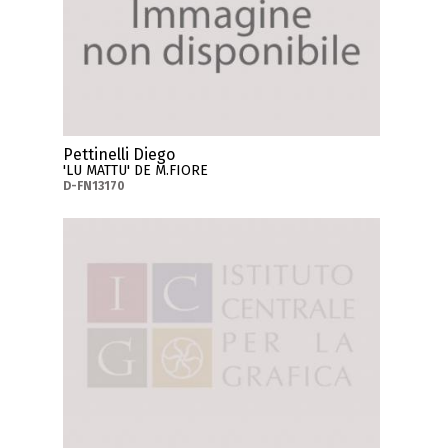
Pettinelli Diego
'LU MATTU' DE M.FIORE
D-FN13170