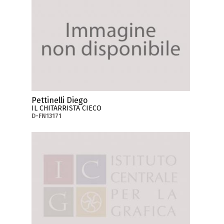
Pettinelli Diego
IL CHITARRISTA CIECO
D-FN13171