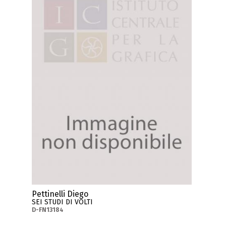
Pettinelli Diego
SEI STUDI DI VOLTI
D-FN13184