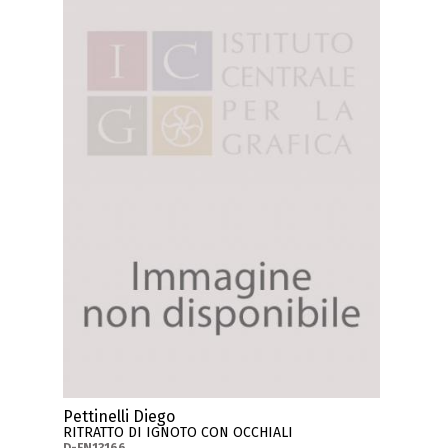
Pettinelli Diego
RITRATTO DI IGNOTO CON OCCHIALI