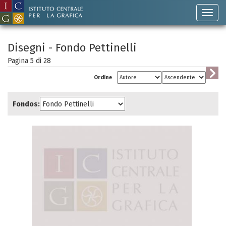
Disegni - Fondo Pettinelli
Pagina 5 di
28
Ordine
Fondos: