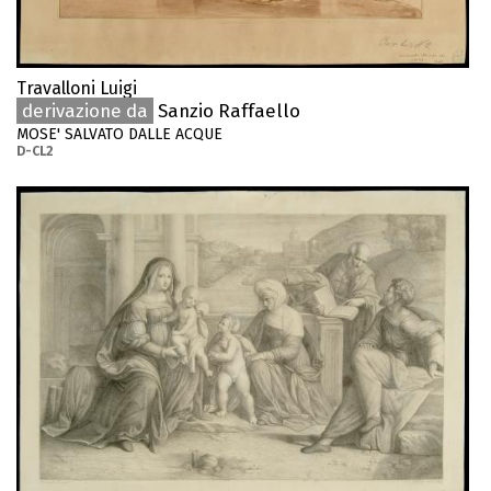
Travalloni Luigi
derivazione da
Sanzio Raffaello
MOSE' SALVATO DALLE ACQUE
D-CL2