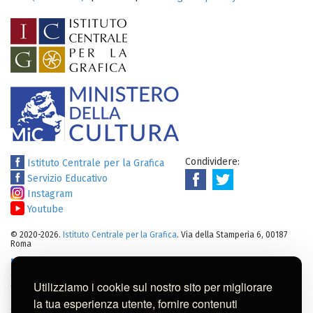
Condividere:
Istituto Centrale per la Grafica
Servizio Educativo
Instagram
Youtube
© 2020-2026.
Istituto Centrale per la Grafica
. Via della Stamperia 6, 00187
Roma
Note legali
:
Tutti i diritti sui cataloghi, sulle immagini, sui testi e/o su
altro materiale pubblicato su questo sito sono soggetti alle leggi sul
Utilizziamo i cookie sul nostro sito per migliorare
diritto di autore.
Per usi commerciali dei contenuti contattare l'Istituto:
ic-
la tua esperienza utente, fornire contenuti
gr@cultura.gov.it